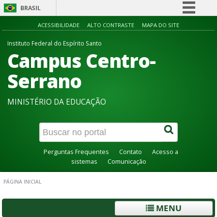
BRASIL
Simplifique!
ACESSIBILIDADE
ALTO CONTRASTE
MAPA DO SITE
Comunica BR
Instituto Federal do Espírito Santo
Campus Centro-
Participe
Acesso à informação
Serrano
Legislação
MINISTÉRIO DA EDUCAÇÃO
Canais
Perguntas Frequentes
Contato
Acesso a
sistemas
Comunicação
PÁGINA INICIAL
MENU