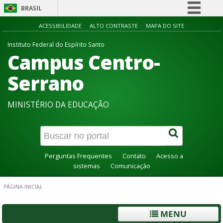
BRASIL
Simplifique!
ACESSIBILIDADE
ALTO CONTRASTE
MAPA DO SITE
Comunica BR
Instituto Federal do Espírito Santo
Campus Centro-
Participe
Acesso à informação
Serrano
Legislação
MINISTÉRIO DA EDUCAÇÃO
Canais
Perguntas Frequentes
Contato
Acesso a
sistemas
Comunicação
PÁGINA INICIAL
MENU