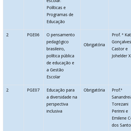
escolar:
Políticas e
Programas de
Educação
2
PGE06
O pensamento
Prof. ª Kat
pedagógico
Gonçalve
Obrigatória
brasileiro,
Castor e
política pública
Johelder X
de educação e
a Gestão
Escolar
2
PGE07
Educação para
Obrigatória
Prof.ª
a diversidade na
Sanandrei
perspectiva
Torezani
inclusiva
Perinni e
Emilene 
dos Santo