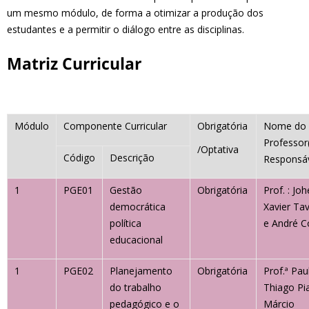
um mesmo módulo, de forma a otimizar a produção dos
estudantes e a permitir o diálogo entre as disciplinas.
Matriz Curricular
Módulo
Componente Curricular
Obrigatória
Nome do
Professor
/Optativa
Código
Descrição
Responsá
1
PGE01
Gestão
Obrigatória
Prof. : Joh
democrática
Xavier Ta
política
e André C
educacional
1
PGE02
Planejamento
Obrigatória
Prof.ª Pau
do trabalho
Thiago Pi
pedagógico e o
Márcio