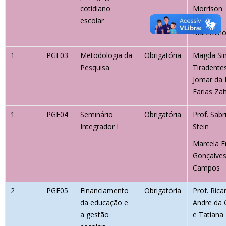
cotidiano
Morrison
escolar
Kaviski
Marcellin
1
PGE03
Metodologia da
Obrigatória
Magda Si
Pesquisa
Tiradente
Jomar da
Farias Za
1
PGE04
Seminário
Obrigatória
Prof. Sabr
Integrador I
Stein
Marcela F
Gonçalve
Campos
2
PGE05
Financiamento
Obrigatória
Prof. Rica
da educação e
Andre da 
a gestão
e Tatiana