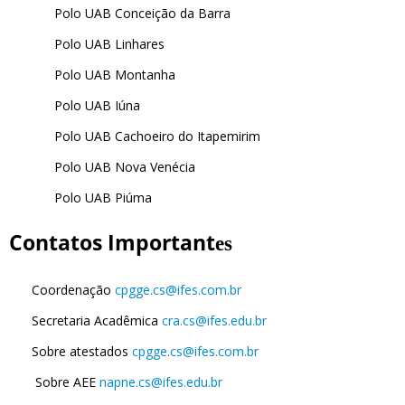
Polo UAB Conceição da Barra
Polo UAB Linhares
Polo UAB Montanha
Polo UAB Iúna
Polo UAB Cachoeiro do Itapemirim
Polo UAB Nova Venécia
Polo UAB Piúma
Contatos Important
es
Coordenação
cpgge.cs@ifes.com.br
Secretaria Acadêmica
cra.cs@ifes.edu.br
Sobre atestados
cpgge.cs@ifes.com.br
Sobre AEE
napne.cs@ifes.edu.br