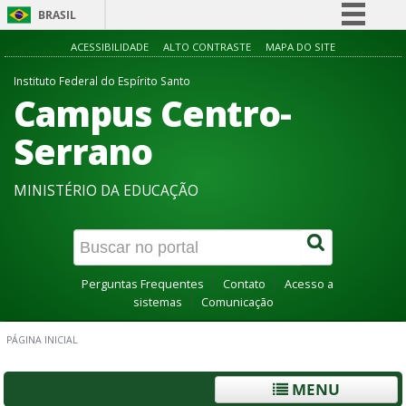
BRASIL
Simplifique!
ACESSIBILIDADE
ALTO CONTRASTE
MAPA DO SITE
Comunica BR
Instituto Federal do Espírito Santo
Campus Centro-
Participe
Acesso à informação
Serrano
Legislação
MINISTÉRIO DA EDUCAÇÃO
Canais
Perguntas Frequentes
Contato
Acesso a
sistemas
Comunicação
PÁGINA INICIAL
MENU