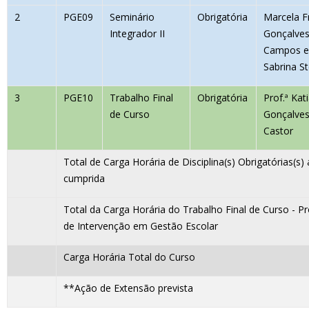
2
PGE09
Seminário
Obrigatória
Marcela F
Integrador II
Gonçalve
Campos e
Sabrina St
3
PGE10
Trabalho Final
Obrigatória
Prof.ª Kat
de Curso
Gonçalve
Castor
Total de Carga Horária de Disciplina(s) Obrigatórias(s) 
cumprida
Total da Carga Horária do Trabalho Final de Curso - P
de Intervenção em Gestão Escolar
Carga Horária Total do Curso
**Ação de Extensão prevista