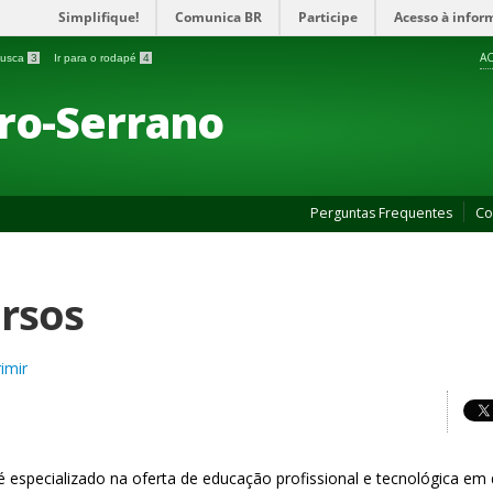
Simplifique!
Comunica BR
Participe
Acesso à infor
AC
 busca
3
Ir para o rodapé
4
ro-Serrano
Perguntas Frequentes
Co
rsos
imir
é especializado na oferta de educação profissional e tecnológica em 