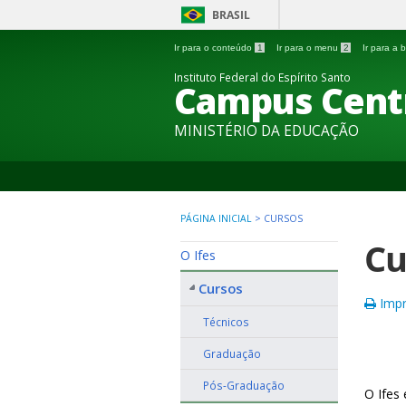
BRASIL
Ir para o conteúdo
1
Ir para o menu
2
Ir para a
Instituto Federal do Espírito Santo
Campus Cent
MINISTÉRIO DA EDUCAÇÃO
PÁGINA INICIAL
>
CURSOS
Cu
O Ifes
Cursos
Impr
Técnicos
Graduação
Pós-Graduação
O Ifes 