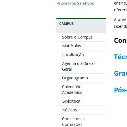
Processos Seletivos
ensino
ofereci
A ofer
CAMPUS
inserid
Sobre o Campus
Conh
Matrículas
Localização
Téc
Agenda do Diretor-
Geral
Gra
Organograma
Calendário
Pós
Acadêmico
Biblioteca
Núcleos
Conselhos e
Comissões