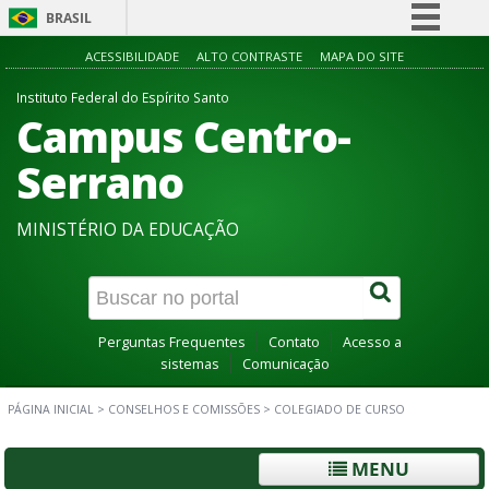
BRASIL
Simplifique!
ACESSIBILIDADE
ALTO CONTRASTE
MAPA DO SITE
Comunica BR
Instituto Federal do Espírito Santo
Campus Centro-
Participe
Acesso à informação
Serrano
Legislação
MINISTÉRIO DA EDUCAÇÃO
Canais
Perguntas Frequentes
Contato
Acesso a
sistemas
Comunicação
PÁGINA INICIAL
>
CONSELHOS E COMISSÕES
>
COLEGIADO DE CURSO
MENU