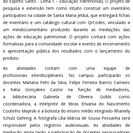
do
E
spírito
S
anto -
L
inha 1 –
E
ducação
P
atrimonial)
.
O
projeto de
pesquisa e extensão tem
com
o
intuito construir um inventário
participativo na cidade de Santa Maria Jetibá
, que
entregar
á
fichas
de inventário e um catálogo cultural com
QrCodes
, vinculado a
um minidocumentário produzido durante as mediações das
ações de educação patrimonial.
O projeto
contará com ações
formativas para a comunidade escolar
e evento de encerramento
e apresentação pública dos resultados com o lançamento do
produto.
As atividades contam com uma equipe de
profissionais interdisciplinares. No campus participarão os
docentes Mariana Petri da Silva, Felipe Ferreira Barros Carneiro
e Katia Gonçalves Castor na função de mediadores,
a bibliotecária Gabriela de Oliveira Gobbi como
coordenadora, a Intérprete de libras Erivania do Nascimento
Coutinho Majeski e a bolsista do ensino médio integrado Rhaniely
Schulz Gehring. A fotógrafa Lília Márcia de Sousa Pessanha será
responsável pelos registros audiovisuais. As atividades de
mediação ainda terão a participação de docentes pesquisadores