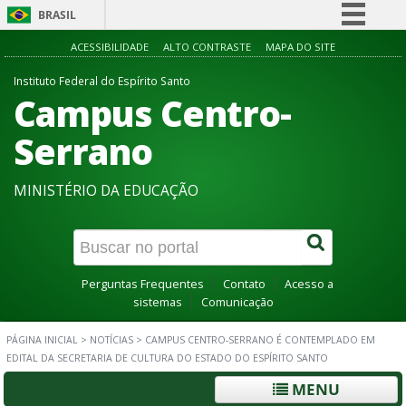
BRASIL
Simplifique!
ACESSIBILIDADE
ALTO CONTRASTE
MAPA DO SITE
Comunica BR
Instituto Federal do Espírito Santo
Campus Centro-
Participe
Acesso à informação
Serrano
Legislação
MINISTÉRIO DA EDUCAÇÃO
Canais
Perguntas Frequentes
Contato
Acesso a
sistemas
Comunicação
PÁGINA INICIAL
>
NOTÍCIAS
>
CAMPUS CENTRO-SERRANO É CONTEMPLADO EM
EDITAL DA SECRETARIA DE CULTURA DO ESTADO DO ESPÍRITO SANTO
MENU