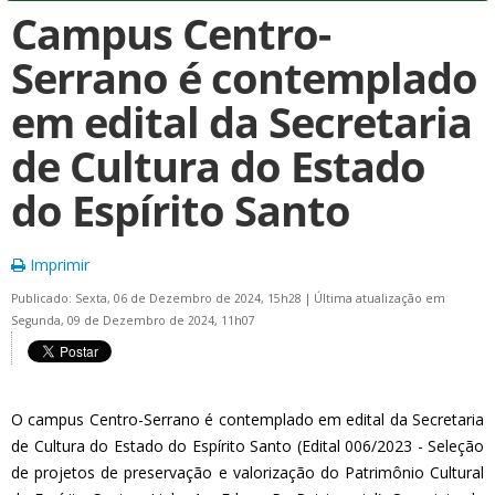
Campus Centro-
Serrano é contemplado
em edital da Secretaria
de Cultura do Estado
do Espírito Santo
Imprimir
Publicado: Sexta, 06 de Dezembro de 2024, 15h28
|
Última atualização em
Segunda, 09 de Dezembro de 2024, 11h07
O campus Centro-Serrano
é contemplado
em edital da Secretaria
de Cultura do Estado do Espírito
Santo
(
E
dital 006/2023 -
S
eleção
de projetos de preservação e valorização do
P
atrimônio
C
ultural