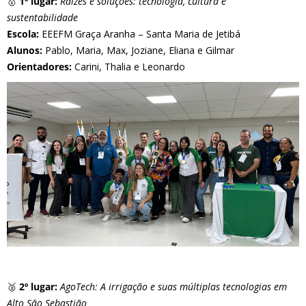
🥇
1º lugar:
Raízes e soluções: tecnologia, cultura e
sustentabilidade
Escola:
EEEFM Graça Aranha – Santa Maria de Jetibá
Alunos:
Pablo, Maria, Max, Joziane, Eliana e Gilmar
Orientadores:
Carini, Thalia e Leonardo
🥈
2º lugar:
AgoTech: A irrigação e suas múltiplas tecnologias em
Alto São Sebastião