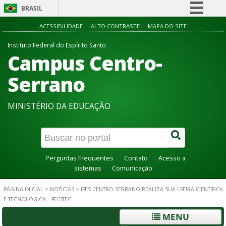
BRASIL
Simplifique!
ACESSIBILIDADE
ALTO CONTRASTE
MAPA DO SITE
Comunica BR
Instituto Federal do Espírito Santo
Campus Centro-
Participe
Acesso à informação
Serrano
Legislação
MINISTÉRIO DA EDUCAÇÃO
Canais
Perguntas Frequentes
Contato
Acesso a
sistemas
Comunicação
PÁGINA INICIAL
>
NOTÍCIAS
>
IFES CENTRO-SERRANO REALIZA SUA I FEIRA CIENTÍFICA
E TECNOLÓGICA – FECITEC
MENU