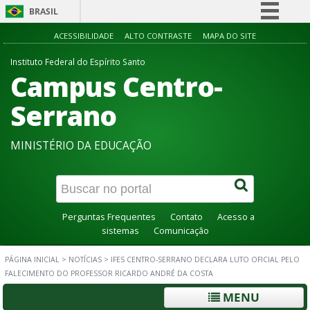
BRASIL
Simplifique!
ACESSIBILIDADE
ALTO CONTRASTE
MAPA DO SITE
Comunica BR
Instituto Federal do Espírito Santo
Campus Centro-
Participe
Acesso à informação
Serrano
Legislação
MINISTÉRIO DA EDUCAÇÃO
Canais
Perguntas Frequentes
Contato
Acesso a
sistemas
Comunicação
PÁGINA INICIAL
>
NOTÍCIAS
>
IFES CENTRO-SERRANO DECLARA LUTO OFICIAL PELO
FALECIMENTO DO PROFESSOR RICARDO ANDRÉ DA COSTA
MENU