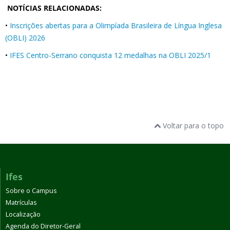
NOTÍCIAS RELACIONADAS:
•
Inscrições abertas para a Olimpíada Brasileira de Língua Inglesa
(OBLI) 2026
•
IFES Centro-Serrano conquista 12 medalhas na OBLI 2025/1
Voltar para o topo
Ifes
Sobre o Campus
Matrículas
Localização
Agenda do Diretor-Geral