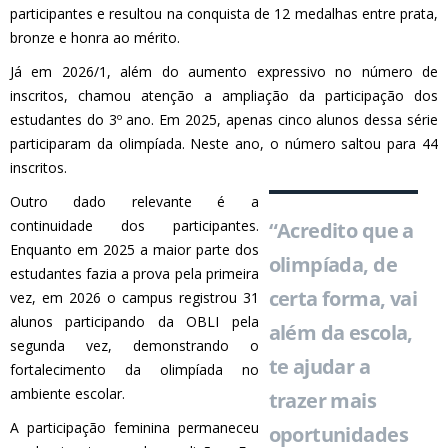
participantes e resultou na conquista de 12 medalhas entre prata,
bronze e honra ao mérito.
Já em 2026/1, além do aumento expressivo no número de
inscritos, chamou atenção a ampliação da participação dos
estudantes do 3º ano. Em 2025, apenas cinco alunos dessa série
participaram da olimpíada. Neste ano, o número saltou para 44
inscritos.
Outro dado relevante é a
continuidade dos participantes.
“Acredito que a
Enquanto em 2025 a maior parte dos
olimpíada, de
estudantes fazia a prova pela primeira
certa forma, vai
vez, em 2026 o campus registrou 31
alunos participando da OBLI pela
além da escola,
segunda vez, demonstrando o
te ajudar a
fortalecimento da olimpíada no
ambiente escolar.
trazer mais
A participação feminina permaneceu
oportunidades