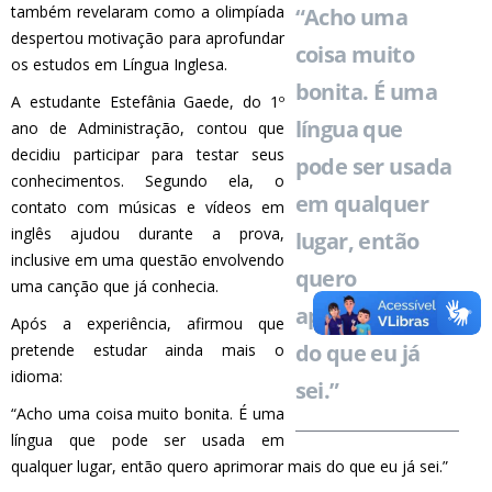
também revelaram como a olimpíada
“Acho uma
despertou motivação para aprofundar
coisa muito
os estudos em Língua Inglesa.
bonita. É uma
A estudante Estefânia Gaede, do 1º
língua que
ano de Administração, contou que
decidiu participar para testar seus
pode ser usada
conhecimentos. Segundo ela, o
em qualquer
contato com músicas e vídeos em
inglês ajudou durante a prova,
lugar, então
inclusive em uma questão envolvendo
quero
uma canção que já conhecia.
aprimorar mais
Após a experiência, afirmou que
do que eu já
pretende estudar ainda mais o
idioma:
sei.”
“Acho uma coisa muito bonita. É uma
língua que pode ser usada em
qualquer lugar, então quero aprimorar mais do que eu já sei.”