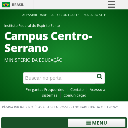
BRASIL
Simplifique!
ACESSIBILIDADE
ALTO CONTRASTE
MAPA DO SITE
Comunica BR
Instituto Federal do Espírito Santo
Campus Centro-
Participe
Acesso à informação
Serrano
Legislação
MINISTÉRIO DA EDUCAÇÃO
Canais
Perguntas Frequentes
Contato
Acesso a
sistemas
Comunicação
PÁGINA INICIAL
>
NOTÍCIAS
>
IFES CENTRO-SERRANO PARTICIPA DA OBLI 2026/1
MENU