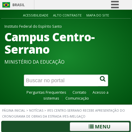
BRASIL
Simplifique!
ACESSIBILIDADE
ALTO CONTRASTE
MAPA DO SITE
Comunica BR
Instituto Federal do Espírito Santo
Campus Centro-
Participe
Acesso à informação
Serrano
Legislação
MINISTÉRIO DA EDUCAÇÃO
Canais
Perguntas Frequentes
Contato
Acesso a
sistemas
Comunicação
PÁGINA INICIAL
>
NOTÍCIAS
>
IFES CENTRO-SERRANO RECEBE APRESENTAÇÃO DO
CRONOGRAMA DE OBRAS DA ESTRADA IFES–MELGAÇO
MENU