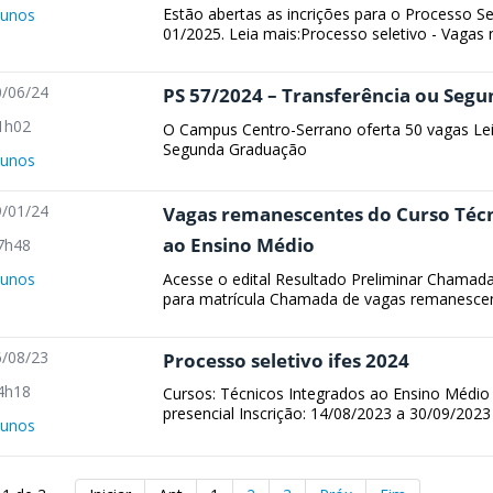
Estão abertas as incrições para o Processo Se
lunos
01/2025. Leia mais:Processo seletivo - Vagas 
/06/24
PS 57/2024 – Transferência ou Seg
1h02
O Campus Centro-Serrano oferta 50 vagas Lei
Segunda Graduação
lunos
/01/24
Vagas remanescentes do Curso Técn
ao Ensino Médio
7h48
Acesse o edital Resultado Preliminar Chamada 
lunos
para matrícula Chamada de vagas remanescente
/08/23
Processo seletivo ifes 2024
4h18
Cursos: Técnicos Integrados ao Ensino Médio 
presencial Inscrição: 14/08/2023 a 30/09/2023 P
lunos