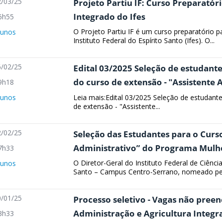
/03/25
Projeto Partiu IF: Curso Preparatór
Integrado do Ifes
6h55
O Projeto Partiu IF é um curso preparatório 
lunos
Instituto Federal do Espírito Santo (Ifes). O...
/02/25
Edital 03/2025 Seleção de estudant
do curso de extensão - "Assistente 
9h18
Leia mais:Edital 03/2025 Seleção de estudan
lunos
de extensão - "Assistente...
/02/25
Seleção das Estudantes para o Curs
Administrativo” do Programa Mulhe
7h33
O Diretor-Geral do Instituto Federal de Ciênci
lunos
Santo – Campus Centro-Serrano, nomeado pela 
/01/25
Processo seletivo - Vagas não pree
Administração e Agricultura Integr
3h33