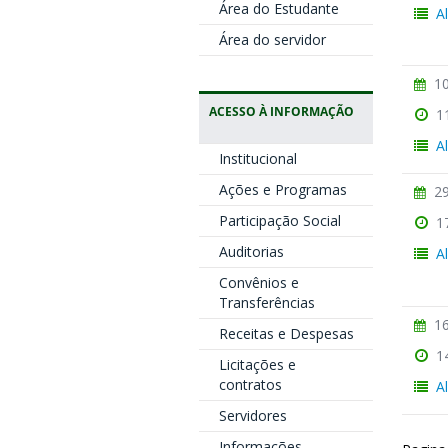
Área do Estudante
A
Área do servidor
10
ACESSO À INFORMAÇÃO
1
A
Institucional
Ações e Programas
29
Participação Social
1
Auditorias
A
Convênios e
Transferências
16
Receitas e Despesas
1
Licitações e
contratos
A
Servidores
Informações