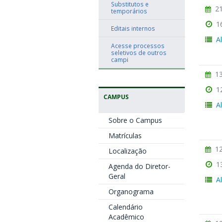
Substitutos e
21
temporários
1
Editais internos
A
Acesse processos
seletivos de outros
campi
13
1
CAMPUS
A
Sobre o Campus
Matrículas
12
Localização
1
Agenda do Diretor-
Geral
A
Organograma
Calendário
Acadêmico