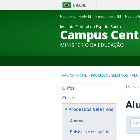
BRASIL
Ir para o conteúdo
1
Ir para o menu
2
Ir para a
Instituto Federal do Espírito Santo
Campus Cent
MINISTÉRIO DA EDUCAÇÃO
PÁGINA INICIAL
>
PROCESSOS SELETIVOS
>
ALU
|
Criado:
O Ifes
Cursos
Al
Processos Seletivos
Alunos
Bolsistas e estagiários