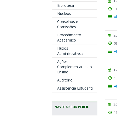
12
Biblioteca
1
Núcleos
A
Conselhos e
Comissões
Procedimento
26
Acadêmico
0
Fluxos
A
Administrativos
Ações
Complementares ao
12
Ensino
1
Auditório
A
Assistência Estudantil
20
NAVEGAR POR PERFIL
1