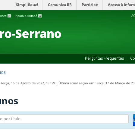
Simplifique!
Comunica BR
Participe
Acesso à infor
AC
 busca
3
Ir para o rodapé
4
ro-Serrano
Perguntas Frequentes
Co
NOS
 Terça, 16 de Agosto de 2022, 13h29
|
Última atualização em Terça, 17 de Março de 20
unos