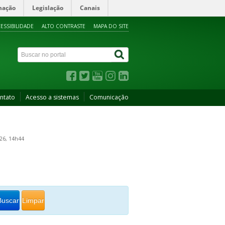
mação
Legislação
Canais
ESSIBILIDADE
ALTO CONTRASTE
MAPA DO SITE
ntato
Acesso a sistemas
Comunicação
26, 14h44
Buscar
Limpar