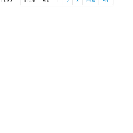
 1 de 3
Iniciar
Ant
1
2
3
Próx
Fim