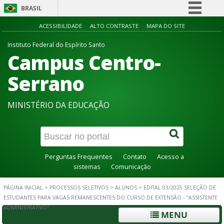
BRASIL
Simplifique!
ACESSIBILIDADE
ALTO CONTRASTE
MAPA DO SITE
Comunica BR
Instituto Federal do Espírito Santo
Campus Centro-
Participe
Acesso à informação
Serrano
Legislação
MINISTÉRIO DA EDUCAÇÃO
Canais
Perguntas Frequentes
Contato
Acesso a
sistemas
Comunicação
PÁGINA INICIAL
>
PROCESSOS SELETIVOS
>
ALUNOS
>
EDITAL 03/2025 SELEÇÃO DE
ESTUDANTES PARA VAGAS REMANESCENTES DO CURSO DE EXTENSÃO - "ASSISTENTE
ADMINISTRATIVO"
MENU