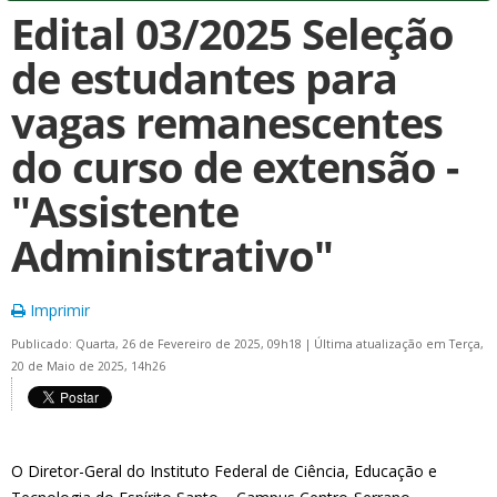
Edital 03/2025 Seleção
de estudantes para
vagas remanescentes
do curso de extensão -
"Assistente
Administrativo"
Imprimir
Publicado: Quarta, 26 de Fevereiro de 2025, 09h18
|
Última atualização em Terça,
20 de Maio de 2025, 14h26
O Diretor-Geral do Instituto Federal de Ciência, Educação e